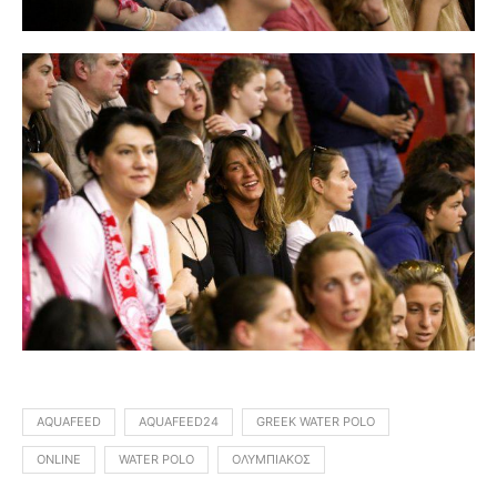
AQUAFEED
AQUAFEED24
GREEK WATER POLO
ONLINE
WATER POLO
ΟΛΥΜΠΙΑΚΌΣ