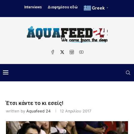
Interviews
Διαφημίσου εδώ
Greek
▼
Έτσι κάντε το κι εσείς!
written by
Aquafeed 24
12 Απριλίου 2017