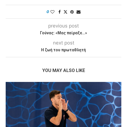
0
previous post
Γούνας: «Μας πείραξε…»
next post
Η ζωή του πρωταθλητή
YOU MAY ALSO LIKE