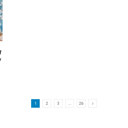
f
ν
1
…
2
3
26