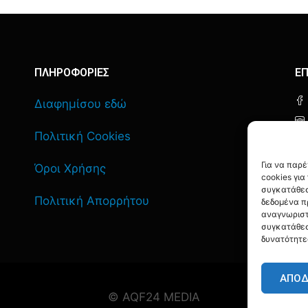
ΠΛΗΡΟΦΟΡΙΕΣ
ΕΠ
Διαφημίσου εδώ
Πολιτική Cookies
Για να παρ
Όροι Χρήσης
cookies γι
συγκατάθεσ
Πολιτική Απορρήτου
δεδομένα π
αναγνωριστ
συγκατάθεσ
δυνατότητε
ΑΠΟ
© AQF24 MEDIA