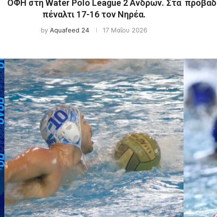
ΟΦΗ στη Water Polo League 2 Ανδρών. Στα
προβάδι
πέναλτι 17-16 τον Νηρέα.
by
Aquafeed 24
17 Μαΐου 2026