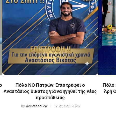
ο
Πόλο ΝΟ Πατρών: Επιστρέφει ο
Πόλο:
Αναστάσιος Βικάτος για να ηγηθεί της νέας
Άρη 
προσπάθειας
by
Aquafeed 24
17 Ιουλίου 2026