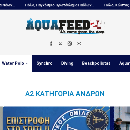
, Παγκόσμιο Πρωτάθλημα Παίδων...
Πόλο, Κώστας Πασλής: «Επενδύουμε
Water Polo
Synchro
Diving
Beachpolistas
Aqua
Α2 ΚΑΤΗΓΟΡΊΑ ΑΝΔΡΏΝ