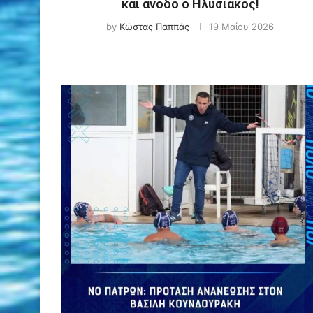
και άνοδο ο Ηλυσιακός!
by
Κώστας Παππάς
19 Μαΐου 2026