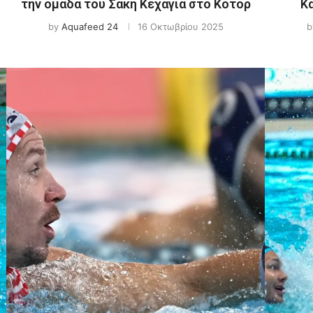
την ομάδα του Σάκη Κεχαγια στο Κότορ
Κ
by
Aquafeed 24
16 Οκτωβρίου 2025
b