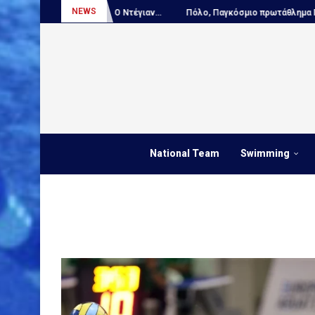
NEWS
ΤΙΚΟ – Ο Ντέγιαν...
Πόλο, Παγκόσμιο πρωτάθλημα Παίδων:...
ΑΠΟΚ
National Team
Swimming