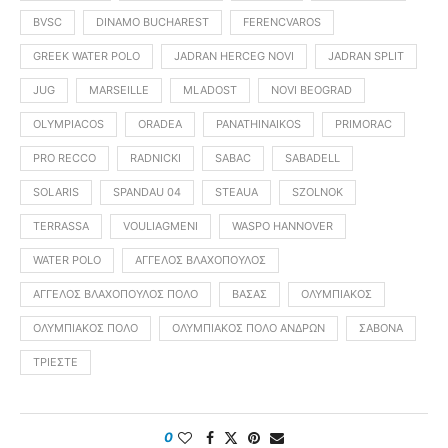
BVSC
DINAMO BUCHAREST
FERENCVAROS
GREEK WATER POLO
JADRAN HERCEG NOVI
JADRAN SPLIT
JUG
MARSEILLE
MLADOST
NOVI BEOGRAD
OLYMPIACOS
ORADEA
PANATHINAIKOS
PRIMORAC
PRO RECCO
RADNICKI
SABAC
SABADELL
SOLARIS
SPANDAU 04
STEAUA
SZOLNOK
TERRASSA
VOULIAGMENI
WASPO HANNOVER
WATER POLO
ΆΓΓΕΛΟΣ ΒΛΑΧΌΠΟΥΛΟΣ
ΆΓΓΕΛΟΣ ΒΛΑΧΌΠΟΥΛΟΣ ΠΌΛΟ
ΒΆΣΑΣ
ΟΛΥΜΠΙΑΚΌΣ
ΟΛΥΜΠΙΑΚΌΣ ΠΌΛΟ
ΟΛΥΜΠΙΑΚΌΣ ΠΌΛΟ ΑΝΔΡΏΝ
ΣΑΒΌΝΑ
ΤΡΊΕΣΤΕ
0