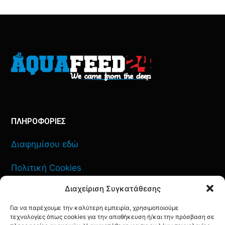
ΠΛΗΡΟΦΟΡΙΕΣ
Διαφημίσου εδώ
Πολιτική Cookies
Διαχείριση Συγκατάθεσης
Όροι Χρήσης
Για να παρέχουμε την καλύτερη εμπειρία, χρησιμοποιούμε
Πολιτική Απορρήτου
τεχνολογίες όπως cookies για την αποθήκευση ή/και την πρόσβαση σε