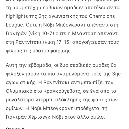
τη συμμετοχή σερβικών ομάδων αποτέλεσαν τα
highlights της 2ης αγωνιστικής του Champions
League. Ούτε η Νόβι Μπέογκραντ απέναντι στη
Γιαντράν (νίκη 10-7) ούτε η Μλάντοστ απέναντι
στη Ραντνίτσκι (νίκη 17-15) απογοήτευσαν τους
φίλους της υδατοσφαίρισης.
Αυτή την εβδομάδα, οι δύο σερβικές ομάδες θα
φιλοξενήσουν τα πιο αναμενόμενα ματς της 3ης
αγωνιστικής. Η Ραντνίτσκι αντιμετωπίζει τον
Ολυμπιακό στο Κραγκούγεβατς, σε ένα από τα
μεγαλύτερα ντέρμπι ολόκληρης της φάσης των
ομίλων. Η Νόβι Μπέογκραντ υποδέχεται τη
Γιαντράν Χέρτσεγκ Νόβι στον άλλο όμιλο.