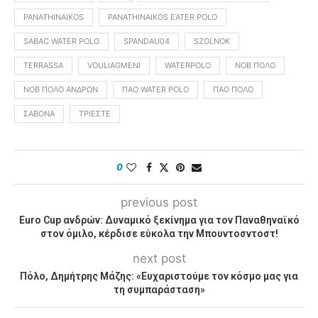
PANATHINAIKOS
PANATHINAIKOS EATER POLO
SABAC WATER POLO
SPANDAU04
SZOLNOK
TERRASSA
VOULIAGMENI
WATERPOLO
ΝΟΒ ΠΌΛΟ
ΝΟΒ ΠΌΛΟ ΑΝΔΡΏΝ
ΠΑΟ WATER POLO
ΠΑΟ ΠΌΛΟ
ΣΑΒΌΝΑ
ΤΡΊΕΣΤΕ
0
previous post
Euro Cup ανδρών: Δυναμικό ξεκίνημα για τον Παναθηναϊκό
στον όμιλο, κέρδισε εύκολα την Μπουντοσντοστ!
next post
Πόλο, Δημήτρης Μάζης: «Ευχαριστούμε τον κόσμο μας για
τη συμπαράσταση»