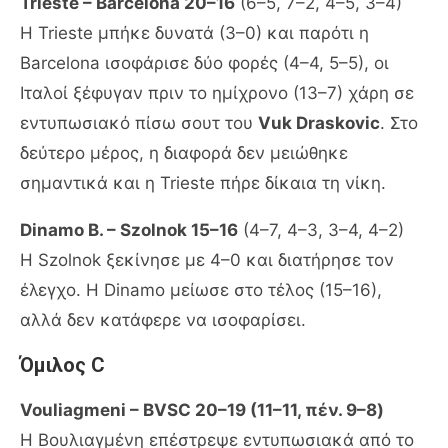
Trieste – Barcelona 20–16
(6–5, 7–2, 4–5, 3–4)
Η Trieste μπήκε δυνατά (3–0) και παρότι η
Barcelona ισοφάρισε δύο φορές (4–4, 5–5), οι
Ιταλοί ξέφυγαν πριν το ημίχρονο (13–7) χάρη σε
εντυπωσιακό πίσω σουτ του
Vuk Draskovic
. Στο
δεύτερο μέρος, η διαφορά δεν μειώθηκε
σημαντικά και η Trieste πήρε δίκαια τη νίκη.
Dinamo B. – Szolnok 15–16
(4–7, 4–3, 3–4, 4–2)
Η Szolnok ξεκίνησε με 4–0 και διατήρησε τον
έλεγχο. Η Dinamo μείωσε στο τέλος (15–16),
αλλά δεν κατάφερε να ισοφαρίσει.
Όμιλος C
Vouliagmeni – BVSC 20–19 (11–11, πέν. 9–8)
Η Βουλιαγμένη επέστρεψε εντυπωσιακά από το