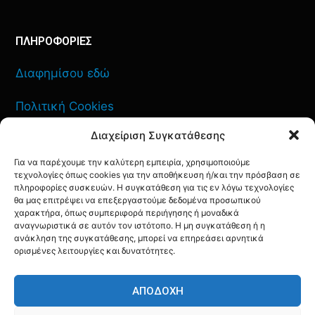
ΠΛΗΡΟΦΟΡΙΕΣ
Διαφημίσου εδώ
Πολιτική Cookies
Διαχείριση Συγκατάθεσης
Όροι Χρήσης
Για να παρέχουμε την καλύτερη εμπειρία, χρησιμοποιούμε
Πολιτική Απορρήτου
τεχνολογίες όπως cookies για την αποθήκευση ή/και την πρόσβαση σε
πληροφορίες συσκευών. Η συγκατάθεση για τις εν λόγω τεχνολογίες
θα μας επιτρέψει να επεξεργαστούμε δεδομένα προσωπικού
χαρακτήρα, όπως συμπεριφορά περιήγησης ή μοναδικά
αναγνωριστικά σε αυτόν τον ιστότοπο. Η μη συγκατάθεση ή η
ΕΠΙΚΟΙΝΩΝΙΑ
ανάκληση της συγκατάθεσης, μπορεί να επηρεάσει αρνητικά
ορισμένες λειτουργίες και δυνατότητες.
FACEBOOK
TWITTER
INSTAGRAM
YOUTUBE
ΑΠΟΔΟΧΉ