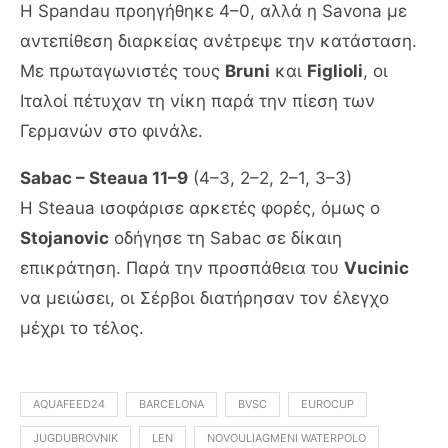
Η Spandau προηγήθηκε 4–0, αλλά η Savona με
αντεπίθεση διαρκείας ανέτρεψε την κατάσταση.
Με πρωταγωνιστές τους
Bruni
και
Figlioli
, οι
Ιταλοί πέτυχαν τη νίκη παρά την πίεση των
Γερμανών στο φινάλε.
Sabac – Steaua 11–9
(4–3, 2–2, 2–1, 3–3)
Η Steaua ισοφάρισε αρκετές φορές, όμως ο
Stojanovic
οδήγησε τη Sabac σε δίκαιη
επικράτηση. Παρά την προσπάθεια του
Vucinic
να μειώσει, οι Σέρβοι διατήρησαν τον έλεγχο
μέχρι το τέλος.
AQUAFEED24
BARCELONA
BVSC
EUROCUP
JUGDUBROVNIK
LEN
NOVOULIAGMENI WATERPOLO