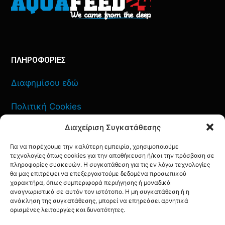
ΠΛΗΡΟΦΟΡΙΕΣ
Διαφημίσου εδώ
Πολιτική Cookies
Διαχείριση Συγκατάθεσης
Όροι Χρήσης
Για να παρέχουμε την καλύτερη εμπειρία, χρησιμοποιούμε
Πολιτική Απορρήτου
τεχνολογίες όπως cookies για την αποθήκευση ή/και την πρόσβαση σε
πληροφορίες συσκευών. Η συγκατάθεση για τις εν λόγω τεχνολογίες
θα μας επιτρέψει να επεξεργαστούμε δεδομένα προσωπικού
χαρακτήρα, όπως συμπεριφορά περιήγησης ή μοναδικά
αναγνωριστικά σε αυτόν τον ιστότοπο. Η μη συγκατάθεση ή η
ανάκληση της συγκατάθεσης, μπορεί να επηρεάσει αρνητικά
ΕΠΙΚΟΙΝΩΝΙΑ
ορισμένες λειτουργίες και δυνατότητες.
FACEBOOK
TWITTER