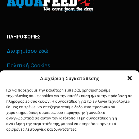
ΠΛΗΡΟΦΟΡΙΕΣ
Διαφημίσου εδώ
Πολιτική Cookies
Διαχείριση Συγκατάθεσης
Όροι Χρήσης
Για να παρέχουμε την καλύτερη εμπειρία, χρησιμοποιούμε
Πολιτική Απορρήτου
τεχνολογίες όπως cookies για την αποθήκευση ή/και την πρόσβαση σε
πληροφορίες συσκευών. Η συγκατάθεση για τις εν λόγω τεχνολογίες
θα μας επιτρέψει να επεξεργαστούμε δεδομένα προσωπικού
χαρακτήρα, όπως συμπεριφορά περιήγησης ή μοναδικά
αναγνωριστικά σε αυτόν τον ιστότοπο. Η μη συγκατάθεση ή η
ανάκληση της συγκατάθεσης, μπορεί να επηρεάσει αρνητικά
ΕΠΙΚΟΙΝΩΝΙΑ
ορισμένες λειτουργίες και δυνατότητες.
FACEBOOK
TWITTER