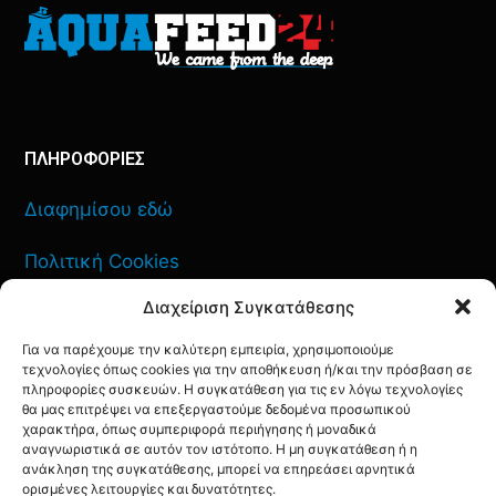
ΠΛΗΡΟΦΟΡΙΕΣ
Διαφημίσου εδώ
Πολιτική Cookies
Διαχείριση Συγκατάθεσης
Όροι Χρήσης
Για να παρέχουμε την καλύτερη εμπειρία, χρησιμοποιούμε
Πολιτική Απορρήτου
τεχνολογίες όπως cookies για την αποθήκευση ή/και την πρόσβαση σε
πληροφορίες συσκευών. Η συγκατάθεση για τις εν λόγω τεχνολογίες
θα μας επιτρέψει να επεξεργαστούμε δεδομένα προσωπικού
χαρακτήρα, όπως συμπεριφορά περιήγησης ή μοναδικά
αναγνωριστικά σε αυτόν τον ιστότοπο. Η μη συγκατάθεση ή η
ανάκληση της συγκατάθεσης, μπορεί να επηρεάσει αρνητικά
ΕΠΙΚΟΙΝΩΝΙΑ
ορισμένες λειτουργίες και δυνατότητες.