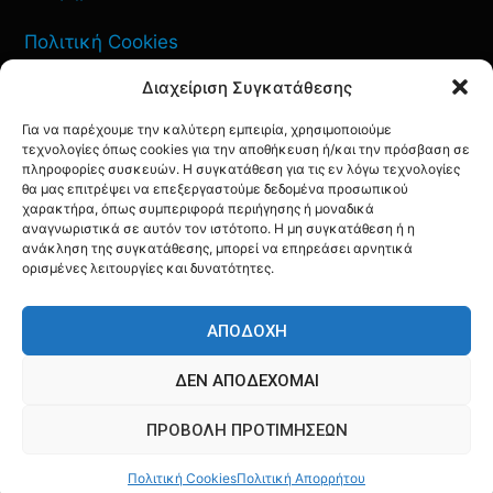
Πολιτική Cookies
Διαχείριση Συγκατάθεσης
Όροι Χρήσης
Για να παρέχουμε την καλύτερη εμπειρία, χρησιμοποιούμε
Πολιτική Απορρήτου
τεχνολογίες όπως cookies για την αποθήκευση ή/και την πρόσβαση σε
πληροφορίες συσκευών. Η συγκατάθεση για τις εν λόγω τεχνολογίες
θα μας επιτρέψει να επεξεργαστούμε δεδομένα προσωπικού
χαρακτήρα, όπως συμπεριφορά περιήγησης ή μοναδικά
αναγνωριστικά σε αυτόν τον ιστότοπο. Η μη συγκατάθεση ή η
ΕΠΙΚΟΙΝΩΝΙΑ
ανάκληση της συγκατάθεσης, μπορεί να επηρεάσει αρνητικά
ορισμένες λειτουργίες και δυνατότητες.
FACEBOOK
TWITTER
INSTAGRAM
YOUTUBE
ΑΠΟΔΟΧΉ
ΔΕΝ ΑΠΟΔΈΧΟΜΑΙ
ΠΡΟΒΟΛΉ ΠΡΟΤΙΜΉΣΕΩΝ
© AQF24 MEDIA
Πολιτική Cookies
Πολιτική Απορρήτου