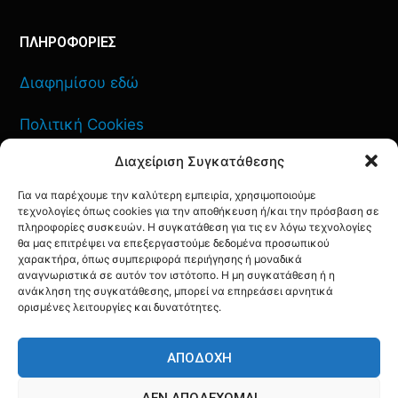
ΠΛΗΡΟΦΟΡΙΕΣ
Διαφημίσου εδώ
Πολιτική Cookies
Διαχείριση Συγκατάθεσης
Όροι Χρήσης
Για να παρέχουμε την καλύτερη εμπειρία, χρησιμοποιούμε
Πολιτική Απορρήτου
τεχνολογίες όπως cookies για την αποθήκευση ή/και την πρόσβαση σε
πληροφορίες συσκευών. Η συγκατάθεση για τις εν λόγω τεχνολογίες
θα μας επιτρέψει να επεξεργαστούμε δεδομένα προσωπικού
χαρακτήρα, όπως συμπεριφορά περιήγησης ή μοναδικά
αναγνωριστικά σε αυτόν τον ιστότοπο. Η μη συγκατάθεση ή η
ΕΠΙΚΟΙΝΩΝΙΑ
ανάκληση της συγκατάθεσης, μπορεί να επηρεάσει αρνητικά
ορισμένες λειτουργίες και δυνατότητες.
FACEBOOK
TWITTER
INSTAGRAM
YOUTUBE
ΑΠΟΔΟΧΉ
ΔΕΝ ΑΠΟΔΈΧΟΜΑΙ