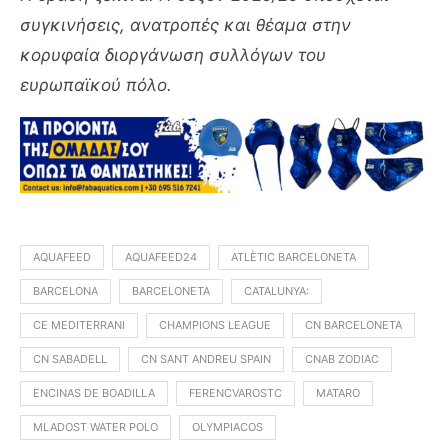
συγκινήσεις, ανατροπές και θέαμα στην
κορυφαία διοργάνωση συλλόγων του
ευρωπαϊκού πόλο.
AQUAFEED
AQUAFEED24
ATLÈTIC BARCELONETA
BARCELONA
BARCELONETA
CATALUNYA:
CE MEDITERRANI
CHAMPIONS LEAGUE
CN BARCELONETA
CN SABADELL
CN SANT ANDREU SPAIN
CNAB ZODIAC
ENCINAS DE BOADILLA
FERENCVAROSTC
MATARO
MLADOST WATER POLO
OLYMPIACOS