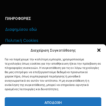
ΠΛΗΡΟΦΟΡΙΕΣ
Διαφημίσου εδώ
Πολιτική Cookies
Διαχείριση Συγκατάθεσης
Όροι Χρήσης
Για να παρέχουμε την καλύτερη εμπειρία, χρησιμοποιούμε
Πολιτική Απορρήτου
τεχνολογίες όπως cookies για την αποθήκευση ή/και την πρόσβαση σε
πληροφορίες συσκευών. Η συγκατάθεση για τις εν λόγω τεχνολογίες
θα μας επιτρέψει να επεξεργαστούμε δεδομένα προσωπικού
χαρακτήρα, όπως συμπεριφορά περιήγησης ή μοναδικά
αναγνωριστικά σε αυτόν τον ιστότοπο. Η μη συγκατάθεση ή η
ανάκληση της συγκατάθεσης, μπορεί να επηρεάσει αρνητικά
ΕΠΙΚΟΙΝΩΝΙΑ
ορισμένες λειτουργίες και δυνατότητες.
FACEBOOK
TWITTER
INSTAGRAM
YOUTUBE
ΑΠΟΔΟΧΉ