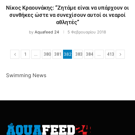
Νίκος Κραουνάκης: “Zητάμε είναι να υπάρχουν οι
συνθήκες ώστε να συνεχίσουν αυτοί οι νεαροί
αθλητές”
by
Aquafeed 24
5 Φεβρουαρίου 2018
…
382
…
1
380
381
383
384
413
Swimming News