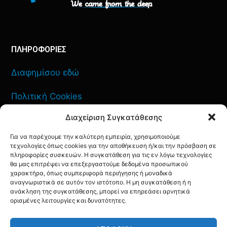
ΠΛΗΡΟΦΟΡΙΕΣ
Διαφημίσου εδώ
Πολιτική Cookies
Διαχείριση Συγκατάθεσης
Όροι Χρήσης
Για να παρέχουμε την καλύτερη εμπειρία, χρησιμοποιούμε
Πολιτική Απορρήτου
τεχνολογίες όπως cookies για την αποθήκευση ή/και την πρόσβαση σε
πληροφορίες συσκευών. Η συγκατάθεση για τις εν λόγω τεχνολογίες
θα μας επιτρέψει να επεξεργαστούμε δεδομένα προσωπικού
χαρακτήρα, όπως συμπεριφορά περιήγησης ή μοναδικά
αναγνωριστικά σε αυτόν τον ιστότοπο. Η μη συγκατάθεση ή η
ανάκληση της συγκατάθεσης, μπορεί να επηρεάσει αρνητικά
ΕΠΙΚΟΙΝΩΝΙΑ
ορισμένες λειτουργίες και δυνατότητες.
FACEBOOK
TWITTER