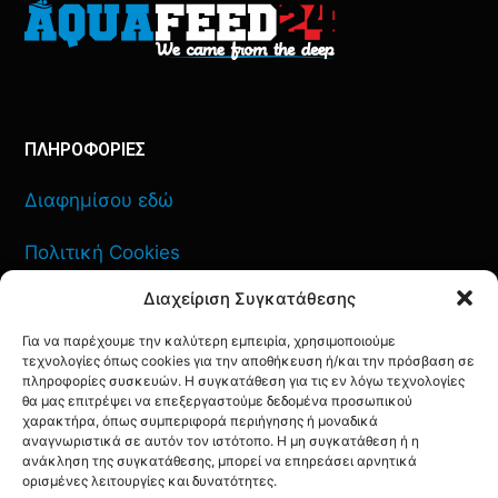
ΠΛΗΡΟΦΟΡΙΕΣ
Διαφημίσου εδώ
Πολιτική Cookies
Διαχείριση Συγκατάθεσης
Όροι Χρήσης
Για να παρέχουμε την καλύτερη εμπειρία, χρησιμοποιούμε
Πολιτική Απορρήτου
τεχνολογίες όπως cookies για την αποθήκευση ή/και την πρόσβαση σε
πληροφορίες συσκευών. Η συγκατάθεση για τις εν λόγω τεχνολογίες
θα μας επιτρέψει να επεξεργαστούμε δεδομένα προσωπικού
χαρακτήρα, όπως συμπεριφορά περιήγησης ή μοναδικά
αναγνωριστικά σε αυτόν τον ιστότοπο. Η μη συγκατάθεση ή η
ΕΠΙΚΟΙΝΩΝΙΑ
ανάκληση της συγκατάθεσης, μπορεί να επηρεάσει αρνητικά
ορισμένες λειτουργίες και δυνατότητες.