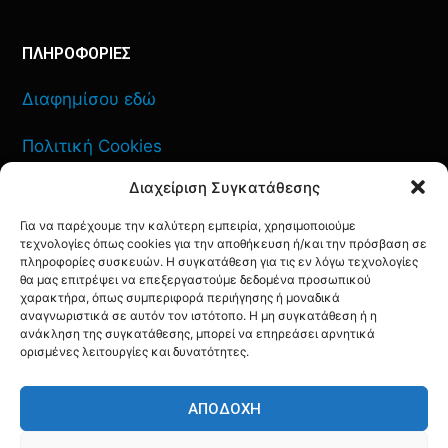
ΠΛΗΡΟΦΟΡΙΕΣ
Διαφημίσου εδώ
Πολιτική Cookies
Διαχείριση Συγκατάθεσης
Όροι Χρήσης
Για να παρέχουμε την καλύτερη εμπειρία, χρησιμοποιούμε
Πολιτική Απορρήτου
τεχνολογίες όπως cookies για την αποθήκευση ή/και την πρόσβαση σε
πληροφορίες συσκευών. Η συγκατάθεση για τις εν λόγω τεχνολογίες
θα μας επιτρέψει να επεξεργαστούμε δεδομένα προσωπικού
χαρακτήρα, όπως συμπεριφορά περιήγησης ή μοναδικά
αναγνωριστικά σε αυτόν τον ιστότοπο. Η μη συγκατάθεση ή η
ανάκληση της συγκατάθεσης, μπορεί να επηρεάσει αρνητικά
ΕΠΙΚΟΙΝΩΝΙΑ
ορισμένες λειτουργίες και δυνατότητες.
FACEBOOK
TWITTER
INSTAGRAM
YOUTUBE
ΑΠΟΔΟΧΉ