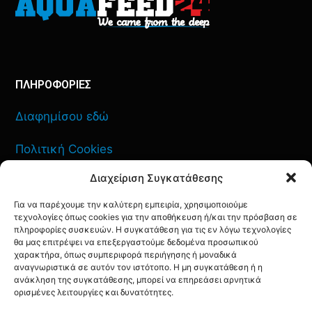
ΠΛΗΡΟΦΟΡΙΕΣ
Διαφημίσου εδώ
Πολιτική Cookies
Διαχείριση Συγκατάθεσης
Όροι Χρήσης
Για να παρέχουμε την καλύτερη εμπειρία, χρησιμοποιούμε
Πολιτική Απορρήτου
τεχνολογίες όπως cookies για την αποθήκευση ή/και την πρόσβαση σε
πληροφορίες συσκευών. Η συγκατάθεση για τις εν λόγω τεχνολογίες
θα μας επιτρέψει να επεξεργαστούμε δεδομένα προσωπικού
χαρακτήρα, όπως συμπεριφορά περιήγησης ή μοναδικά
αναγνωριστικά σε αυτόν τον ιστότοπο. Η μη συγκατάθεση ή η
ανάκληση της συγκατάθεσης, μπορεί να επηρεάσει αρνητικά
ΕΠΙΚΟΙΝΩΝΙΑ
ορισμένες λειτουργίες και δυνατότητες.
FACEBOOK
TWITTER