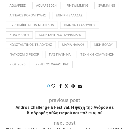
AQUAFEED
AQUAFEED24
FINSWIMMING
SWIMMING
ΆΓΓΕΛΟΣ ΚΟΡΟΜΠΎΛΗΣ
ΕΘΝΙΚΉ ΕΛΛΆΔΑΣ
ΕΥΡΩΠΑΪΚΌ ΝΈΩΝ ΝΕΑΝΊΔΩΝ
ΙΩΆΝΝΑ ΤΣΑΛΟΎΧΟΥ
ΚΟΛΎΜΒΗΣΗ
ΚΩΝΣΤΑΝΤΊΝΟΣ ΚΥΡΙΑΚΊΔΗΣ
ΚΩΝΣΤΑΝΤΊΝΟΣ ΤΣΙΑΟΎΣΗΣ
ΜΑΡΊΑ ΗΛΙΆΚΗ
ΝΊΚΗ ΒΌΛΟΥ
ΠΑΓΚΌΣΜΙΟ ΡΕΚΌΡ
ΠΑΣ ΓΙΆΝΝΙΝΑ
ΤΕΧΝΙΚΉ ΚΟΛΎΜΒΗΣΗ
ΧΊΟΣ 2026
ΧΡΉΣΤΟΣ ΧΑΛΆΣΤΡΑΣ
0
previous post
Andros Challenge & Festival. Η ψυχή της Άνδρου σε
διαδρομές αθλητισμού και πολιτισμού
next post