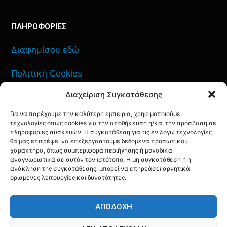
ΠΛΗΡΟΦΟΡΙΕΣ
Διαφημίσου εδώ
Πολιτική Cookies
Διαχείριση Συγκατάθεσης
Όροι Χρήσης
Για να παρέχουμε την καλύτερη εμπειρία, χρησιμοποιούμε
Πολιτική Απορρήτου
τεχνολογίες όπως cookies για την αποθήκευση ή/και την πρόσβαση σε
πληροφορίες συσκευών. Η συγκατάθεση για τις εν λόγω τεχνολογίες
θα μας επιτρέψει να επεξεργαστούμε δεδομένα προσωπικού
χαρακτήρα, όπως συμπεριφορά περιήγησης ή μοναδικά
αναγνωριστικά σε αυτόν τον ιστότοπο. Η μη συγκατάθεση ή η
ανάκληση της συγκατάθεσης, μπορεί να επηρεάσει αρνητικά
ΕΠΙΚΟΙΝΩΝΙΑ
ορισμένες λειτουργίες και δυνατότητες.
FACEBOOK
TWITTER
INSTAGRAM
YOUTUBE
ΑΠΟΔΟΧΉ