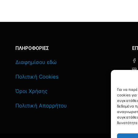
ΠΛΗΡΟΦΟΡΙΕΣ
ΕΠ
Διαφημίσου εδώ
Πολιτική Cookies
Για να παρ
Όροι Χρήσης
cookies γι
συγκατάθεσ
Πολιτική Απορρήτου
δεδομένα π
αναγνωριστ
συγκατάθεσ
δυνατότητε