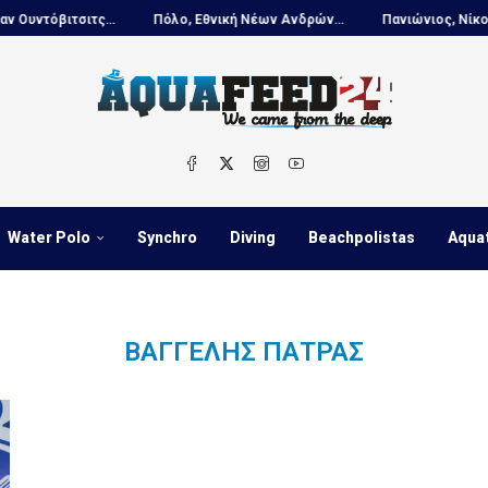
τόβιτσιτς...
Πόλο, Εθνική Νέων Ανδρών...
Πανιώνιος, Νίκος Κου
Water Polo
Synchro
Diving
Beachpolistas
Aqua
ΒΑΓΓΈΛΗΣ ΠΆΤΡΑΣ