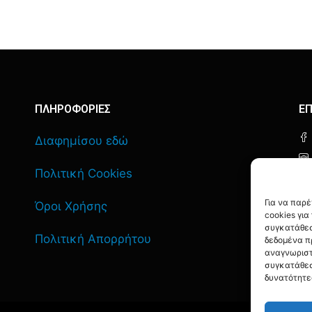
ΠΛΗΡΟΦΟΡΙΕΣ
ΕΠ
Διαφημίσου εδώ
Πολιτική Cookies
Για να παρ
Όροι Χρήσης
cookies γι
συγκατάθεσ
Πολιτική Απορρήτου
δεδομένα π
αναγνωριστ
συγκατάθεσ
δυνατότητε