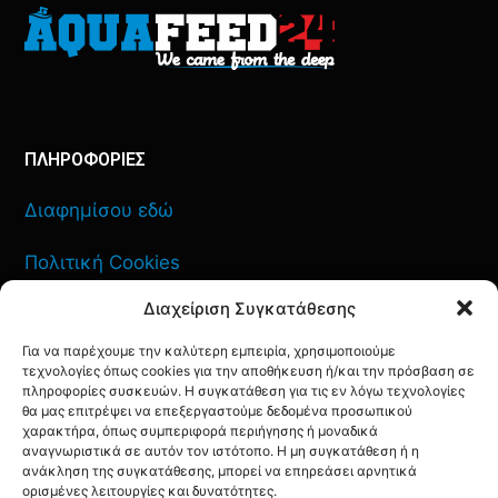
ΠΛΗΡΟΦΟΡΙΕΣ
Διαφημίσου εδώ
Πολιτική Cookies
Διαχείριση Συγκατάθεσης
Όροι Χρήσης
Για να παρέχουμε την καλύτερη εμπειρία, χρησιμοποιούμε
Πολιτική Απορρήτου
τεχνολογίες όπως cookies για την αποθήκευση ή/και την πρόσβαση σε
πληροφορίες συσκευών. Η συγκατάθεση για τις εν λόγω τεχνολογίες
θα μας επιτρέψει να επεξεργαστούμε δεδομένα προσωπικού
χαρακτήρα, όπως συμπεριφορά περιήγησης ή μοναδικά
αναγνωριστικά σε αυτόν τον ιστότοπο. Η μη συγκατάθεση ή η
ανάκληση της συγκατάθεσης, μπορεί να επηρεάσει αρνητικά
ΕΠΙΚΟΙΝΩΝΙΑ
ορισμένες λειτουργίες και δυνατότητες.