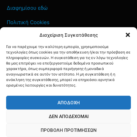
Διαφημίσου εδώ
Πολιτική Cookies
Διαχείριση Συγκατάθεσης
Όροι Χρήσης
Για να παρέχουμε την καλύτερη εμπειρία, χρησιμοποιούμε
Πολιτική Απορρήτου
τεχνολογίες όπως cookies για την αποθήκευση ή/και την πρόσβαση σε
πληροφορίες συσκευών. Η συγκατάθεση για τις εν λόγω τεχνολογίες
θα μας επιτρέψει να επεξεργαστούμε δεδομένα προσωπικού
χαρακτήρα, όπως συμπεριφορά περιήγησης ή μοναδικά
αναγνωριστικά σε αυτόν τον ιστότοπο. Η μη συγκατάθεση ή η
ανάκληση της συγκατάθεσης, μπορεί να επηρεάσει αρνητικά
ΕΠΙΚΟΙΝΩΝΙΑ
ορισμένες λειτουργίες και δυνατότητες.
FACEBOOK
TWITTER
INSTAGRAM
YOUTUBE
ΑΠΟΔΟΧΉ
ΔΕΝ ΑΠΟΔΈΧΟΜΑΙ
ΠΡΟΒΟΛΉ ΠΡΟΤΙΜΉΣΕΩΝ
© AQF24 MEDIA