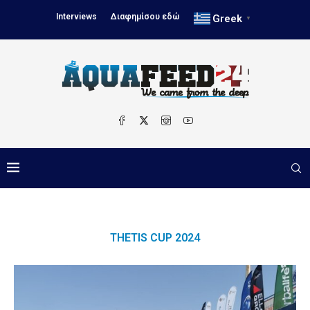
Interviews
Διαφημίσου εδώ
Greek
▼
THETIS CUP 2024