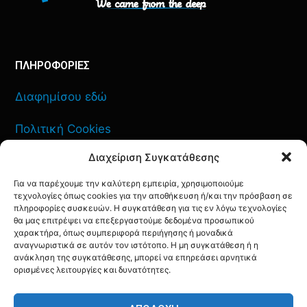
ΠΛΗΡΟΦΟΡΙΕΣ
Διαφημίσου εδώ
Πολιτική Cookies
Διαχείριση Συγκατάθεσης
Όροι Χρήσης
Για να παρέχουμε την καλύτερη εμπειρία, χρησιμοποιούμε
Πολιτική Απορρήτου
τεχνολογίες όπως cookies για την αποθήκευση ή/και την πρόσβαση σε
πληροφορίες συσκευών. Η συγκατάθεση για τις εν λόγω τεχνολογίες
θα μας επιτρέψει να επεξεργαστούμε δεδομένα προσωπικού
χαρακτήρα, όπως συμπεριφορά περιήγησης ή μοναδικά
αναγνωριστικά σε αυτόν τον ιστότοπο. Η μη συγκατάθεση ή η
ανάκληση της συγκατάθεσης, μπορεί να επηρεάσει αρνητικά
ΕΠΙΚΟΙΝΩΝΙΑ
ορισμένες λειτουργίες και δυνατότητες.
FACEBOOK
TWITTER
INSTAGRAM
YOUTUBE