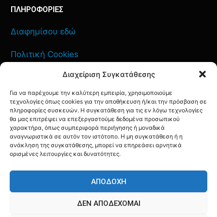
ΠΛΗΡΟΦΟΡΙΕΣ
Διαφημίσου εδώ
Πολιτική Cookies
Διαχείριση Συγκατάθεσης
Όροι Χρήσης
Για να παρέχουμε την καλύτερη εμπειρία, χρησιμοποιούμε
Πολιτική Απορρήτου
τεχνολογίες όπως cookies για την αποθήκευση ή/και την πρόσβαση σε
πληροφορίες συσκευών. Η συγκατάθεση για τις εν λόγω τεχνολογίες
θα μας επιτρέψει να επεξεργαστούμε δεδομένα προσωπικού
χαρακτήρα, όπως συμπεριφορά περιήγησης ή μοναδικά
αναγνωριστικά σε αυτόν τον ιστότοπο. Η μη συγκατάθεση ή η
ανάκληση της συγκατάθεσης, μπορεί να επηρεάσει αρνητικά
ΕΠΙΚΟΙΝΩΝΙΑ
ορισμένες λειτουργίες και δυνατότητες.
FACEBOOK
TWITTER
INSTAGRAM
YOUTUBE
ΑΠΟΔΟΧΉ
ΔΕΝ ΑΠΟΔΈΧΟΜΑΙ