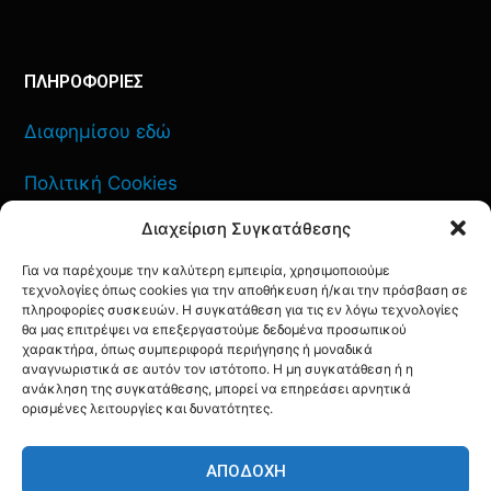
ΠΛΗΡΟΦΟΡΙΕΣ
Διαφημίσου εδώ
Πολιτική Cookies
Διαχείριση Συγκατάθεσης
Όροι Χρήσης
Για να παρέχουμε την καλύτερη εμπειρία, χρησιμοποιούμε
Πολιτική Απορρήτου
τεχνολογίες όπως cookies για την αποθήκευση ή/και την πρόσβαση σε
πληροφορίες συσκευών. Η συγκατάθεση για τις εν λόγω τεχνολογίες
θα μας επιτρέψει να επεξεργαστούμε δεδομένα προσωπικού
χαρακτήρα, όπως συμπεριφορά περιήγησης ή μοναδικά
αναγνωριστικά σε αυτόν τον ιστότοπο. Η μη συγκατάθεση ή η
ανάκληση της συγκατάθεσης, μπορεί να επηρεάσει αρνητικά
ΕΠΙΚΟΙΝΩΝΙΑ
ορισμένες λειτουργίες και δυνατότητες.
FACEBOOK
TWITTER
INSTAGRAM
YOUTUBE
ΑΠΟΔΟΧΉ