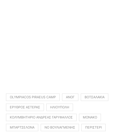
OLYMPIACOS PIRAEUS CAMP
ΑΝΟΓ
ΒΟΤΣΑΛΆΚΙΑ
ΕΡΥΘΡΌΣ ΑΣΤΈΡΑΣ
ΗΛΙΟΎΠΟΛΗ
ΚΟΛΥΜΒΗΤΉΡΙΟ ΑΝΔΡΈΑΣ ΓΑΡΎΦΑΛΛΟΣ
ΜΟΝΑΚΌ
ΜΠΑΡΤΣΕΛΌΝΑ
ΝΟ ΒΟΥΛΙΑΓΜΈΝΗΣ
ΠΕΡΙΣΤΈΡΙ