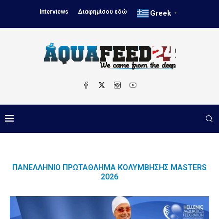
Interviews
Διαφημίσου εδώ
Greek
▼
ΠΑΝΕΛΛΉΝΙΟ ΠΡΩΤΆΘΛΗΜΑ ΚΟΛΎΜΒΗΣΗΣ MASTERS
2026