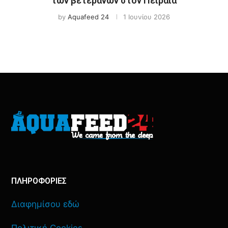
των βετεράνων στον Πειραιά
by
Aquafeed 24
1 Ιουνίου 2026
ΠΛΗΡΟΦΟΡΙΕΣ
Διαφημίσου εδώ