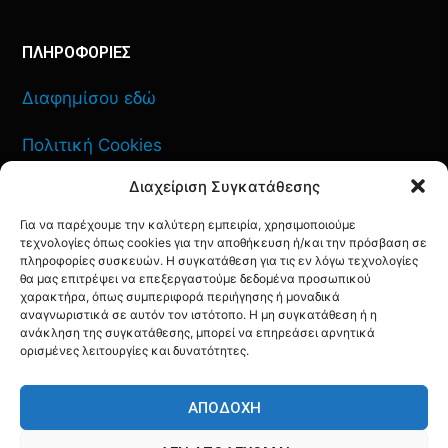
ΠΛΗΡΟΦΟΡΙΕΣ
Διαφημίσου εδώ
Πολιτική Cookies
Διαχείριση Συγκατάθεσης
Όροι Χρήσης
Για να παρέχουμε την καλύτερη εμπειρία, χρησιμοποιούμε
Πολιτική Απορρήτου
τεχνολογίες όπως cookies για την αποθήκευση ή/και την πρόσβαση σε
πληροφορίες συσκευών. Η συγκατάθεση για τις εν λόγω τεχνολογίες
θα μας επιτρέψει να επεξεργαστούμε δεδομένα προσωπικού
χαρακτήρα, όπως συμπεριφορά περιήγησης ή μοναδικά
αναγνωριστικά σε αυτόν τον ιστότοπο. Η μη συγκατάθεση ή η
ανάκληση της συγκατάθεσης, μπορεί να επηρεάσει αρνητικά
ΕΠΙΚΟΙΝΩΝΙΑ
ορισμένες λειτουργίες και δυνατότητες.
FACEBOOK
TWITTER
INSTAGRAM
YOUTUBE
ΑΠΟΔΟΧΉ