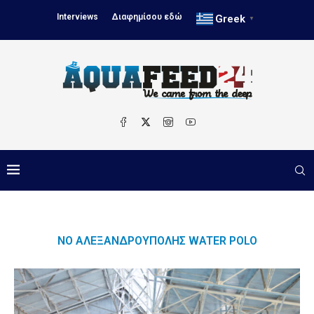
Interviews
Διαφημίσου εδώ
Greek
▼
ΝΟ ΑΛΕΞΑΝΔΡΟΎΠΟΛΗΣ WATER POLO