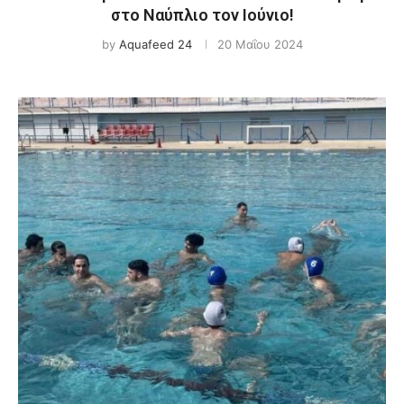
στο Ναύπλιο τον Ιούνιο!
by
Aquafeed 24
20 Μαΐου 2024