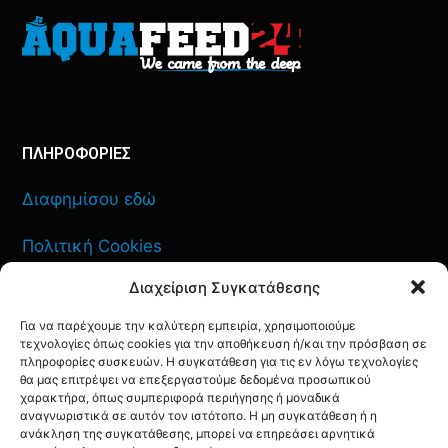
ΠΛΗΡΟΦΟΡΙΕΣ
Διαφημίσου εδώ
Πολιτική Cookies
Διαχείριση Συγκατάθεσης
Όροι Χρήσης
Για να παρέχουμε την καλύτερη εμπειρία, χρησιμοποιούμε
Πολιτική Απορρήτου
τεχνολογίες όπως cookies για την αποθήκευση ή/και την πρόσβαση σε
πληροφορίες συσκευών. Η συγκατάθεση για τις εν λόγω τεχνολογίες
θα μας επιτρέψει να επεξεργαστούμε δεδομένα προσωπικού
χαρακτήρα, όπως συμπεριφορά περιήγησης ή μοναδικά
αναγνωριστικά σε αυτόν τον ιστότοπο. Η μη συγκατάθεση ή η
ανάκληση της συγκατάθεσης, μπορεί να επηρεάσει αρνητικά
ΕΠΙΚΟΙΝΩΝΙΑ