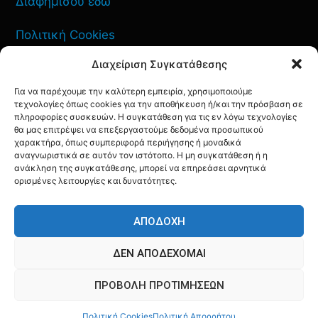
Διαφημίσου εδώ
Πολιτική Cookies
Διαχείριση Συγκατάθεσης
Όροι Χρήσης
Για να παρέχουμε την καλύτερη εμπειρία, χρησιμοποιούμε
Πολιτική Απορρήτου
τεχνολογίες όπως cookies για την αποθήκευση ή/και την πρόσβαση σε
πληροφορίες συσκευών. Η συγκατάθεση για τις εν λόγω τεχνολογίες
θα μας επιτρέψει να επεξεργαστούμε δεδομένα προσωπικού
χαρακτήρα, όπως συμπεριφορά περιήγησης ή μοναδικά
αναγνωριστικά σε αυτόν τον ιστότοπο. Η μη συγκατάθεση ή η
ανάκληση της συγκατάθεσης, μπορεί να επηρεάσει αρνητικά
ΕΠΙΚΟΙΝΩΝΙΑ
ορισμένες λειτουργίες και δυνατότητες.
FACEBOOK
TWITTER
INSTAGRAM
YOUTUBE
ΑΠΟΔΟΧΉ
ΔΕΝ ΑΠΟΔΈΧΟΜΑΙ
ΠΡΟΒΟΛΉ ΠΡΟΤΙΜΉΣΕΩΝ
© AQF24 MEDIA
Πολιτική Cookies
Πολιτική Απορρήτου