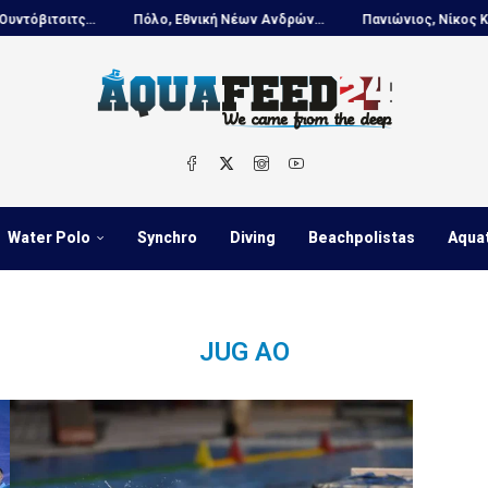
τσιτς...
Πόλο, Εθνική Νέων Ανδρών...
Πανιώνιος, Νίκος Κουτουβ
Water Polo
Synchro
Diving
Beachpolistas
Aqua
JUG AO