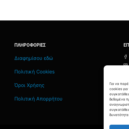
ΠΛΗΡΟΦΟΡΙΕΣ
ΕΠ
Διαφημίσου εδώ
Πολιτική Cookies
Για να παρ
Όροι Χρήσης
cookies γι
συγκατάθεσ
Πολιτική Απορρήτου
δεδομένα π
αναγνωριστ
συγκατάθεσ
δυνατότητε