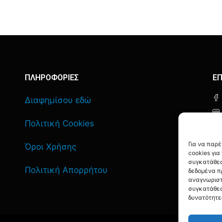
ΠΛΗΡΟΦΟΡΙΕΣ
ΕΠ
Διαφημίσου εδώ
Πολιτική Cookies
Για να παρ
Όροι Χρήσης
cookies γι
συγκατάθεσ
Πολιτική Απορρήτου
δεδομένα π
αναγνωριστ
συγκατάθεσ
δυνατότητε