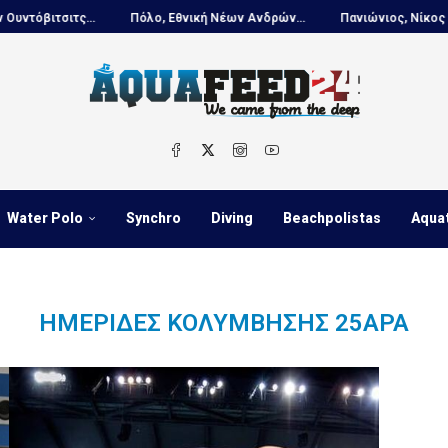
ιτσιτς...
Πόλο, Εθνική Νέων Ανδρών...
Πανιώνιος, Νίκος Κουτου
Water Polo
Synchro
Diving
Beachpolistas
Aqua
ΗΜΕΡΊΔΕΣ ΚΟΛΎΜΒΗΣΗΣ 25ΑΡΑ