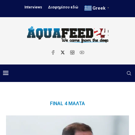
Interviews
Διαφημίσου εδώ
Greek
▼
FINAL 4 ΜΆΛΤΑ