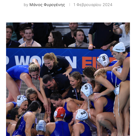
by
Μάνος Φυρογένης
1 Φεβρουαρίου 2024