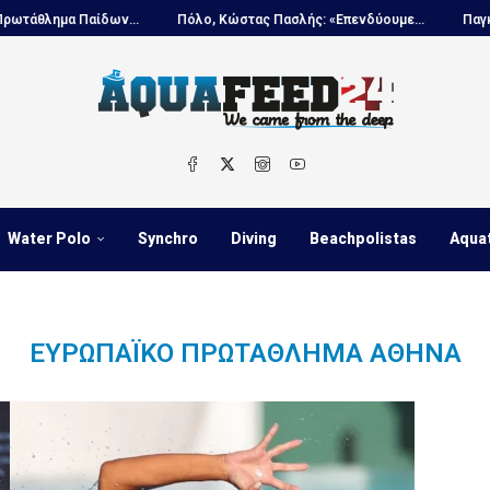
θλημα Παίδων...
Πόλο, Κώστας Πασλής: «Επενδύουμε...
Παγκόσμι
Water Polo
Synchro
Diving
Beachpolistas
Aqua
ΕΥΡΩΠΑΪΚΌ ΠΡΩΤΆΘΛΗΜΑ ΑΘΉΝΑ