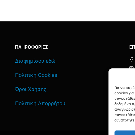
ΠΛΗΡΟΦΟΡΙΕΣ
ΕΠ
Διαφημίσου εδώ
Πολιτική Cookies
Για να παρ
Όροι Χρήσης
cookies γι
συγκατάθεσ
Πολιτική Απορρήτου
δεδομένα π
αναγνωριστ
συγκατάθεσ
δυνατότητε