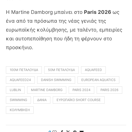
Η Martine Damborg μπαίνει στο
Paris 2026
ως
ένα από τα πρόσωπα της νέας γενιάς της
ευρωπαϊκής κολύμβησης, με ταλέντο, εμπειρίες
και αυτοπεποίθηση που ήδη τη φέρνουν στο
προσκήνιο.
100Μ ΠΕΤΑΛΟΎΔΑ
50Μ ΠΕΤΑΛΟΎΔΑ
AQUAFEED
AQUAFEED24
DANISH SWIMMING
EUROPEAN AQUATICS
LUBLIN
MARTINE DAMBORG
PARIS 2024
PARIS 2026
SWIMMING
ΔΑΝΊΑ
ΕΥΡΩΠΑΪΚΌ SHORT COURSE
ΚΟΛΎΜΒΗΣΗ