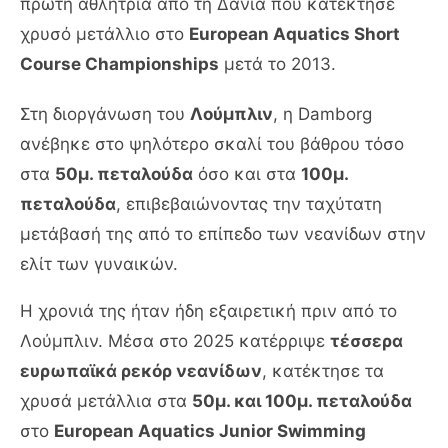
πρώτη αθλήτρια από τη Δανία που κατέκτησε
χρυσό μετάλλιο στο
European Aquatics Short
Course Championships
μετά το 2013.
Στη διοργάνωση του
Λούμπλιν
, η Damborg
ανέβηκε στο ψηλότερο σκαλί του βάθρου τόσο
στα
50μ. πεταλούδα
όσο και στα
100μ.
πεταλούδα
, επιβεβαιώνοντας την ταχύτατη
μετάβασή της από το επίπεδο των νεανίδων στην
ελίτ των γυναικών.
Η χρονιά της ήταν ήδη εξαιρετική πριν από το
Λούμπλιν. Μέσα στο 2025 κατέρριψε
τέσσερα
ευρωπαϊκά ρεκόρ νεανίδων
, κατέκτησε τα
χρυσά μετάλλια στα
50μ. και 100μ. πεταλούδα
στο
European Aquatics Junior Swimming