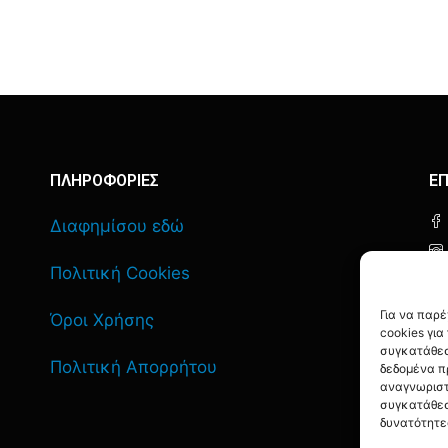
ΠΛΗΡΟΦΟΡΙΕΣ
ΕΠ
Διαφημίσου εδώ
Πολιτική Cookies
Για να παρ
Όροι Χρήσης
cookies γι
συγκατάθεσ
Πολιτική Απορρήτου
δεδομένα π
αναγνωριστ
συγκατάθεσ
δυνατότητε