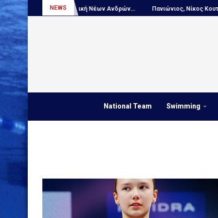
NEWS
τς...
Πόλο, Εθνική Νέων Ανδρών...
Πανιώνιος, Νίκος Κουτουβάκη
National Team
Swimming