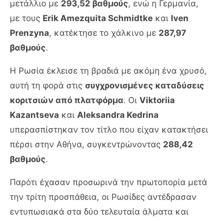
μετάλλιο με
293,52 βαθμούς
, ενώ η Γερμανία,
με τους
Erik Amezquita Schmidtke
και
Iven
Prenzyna
, κατέκτησε το χάλκινο με
287,97
βαθμούς
.
Η Ρωσία έκλεισε τη βραδιά με ακόμη ένα χρυσό,
αυτή τη φορά στις
συγχρονισμένες καταδύσεις
κοριτσιών από πλατφόρμα
. Οι
Viktoriia
Kazantseva
και
Aleksandra Kedrina
υπερασπίστηκαν τον τίτλο που είχαν κατακτήσει
πέρσι στην Αθήνα, συγκεντρώνοντας
288,42
βαθμούς
.
Παρότι έχασαν προσωρινά την πρωτοπορία μετά
την τρίτη προσπάθεια, οι Ρωσίδες αντέδρασαν
εντυπωσιακά στα δύο τελευταία άλματα και