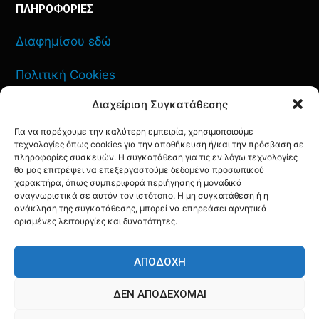
ΠΛΗΡΟΦΟΡΙΕΣ
Διαφημίσου εδώ
Πολιτική Cookies
Διαχείριση Συγκατάθεσης
Όροι Χρήσης
Για να παρέχουμε την καλύτερη εμπειρία, χρησιμοποιούμε
Πολιτική Απορρήτου
τεχνολογίες όπως cookies για την αποθήκευση ή/και την πρόσβαση σε
πληροφορίες συσκευών. Η συγκατάθεση για τις εν λόγω τεχνολογίες
θα μας επιτρέψει να επεξεργαστούμε δεδομένα προσωπικού
χαρακτήρα, όπως συμπεριφορά περιήγησης ή μοναδικά
αναγνωριστικά σε αυτόν τον ιστότοπο. Η μη συγκατάθεση ή η
ανάκληση της συγκατάθεσης, μπορεί να επηρεάσει αρνητικά
ΕΠΙΚΟΙΝΩΝΙΑ
ορισμένες λειτουργίες και δυνατότητες.
FACEBOOK
TWITTER
INSTAGRAM
YOUTUBE
ΑΠΟΔΟΧΉ
ΔΕΝ ΑΠΟΔΈΧΟΜΑΙ