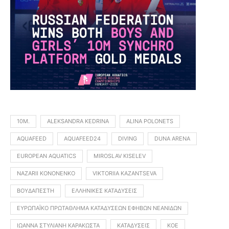
10Μ.
ALEKSANDRA KEDRINA
ALINA POLONETS
AQUAFEED
AQUAFEED24
DIVING
DUNA ARENA
EUROPEAN AQUATICS
MIROSLAV KISELEV
NAZARII KONONENKO
VIKTORIIA KAZANTSEVA
ΒΟΥΔΑΠΈΣΤΗ
ΕΛΛΗΝΙΚΈΣ ΚΑΤΑΔΎΣΕΙΣ
ΕΥΡΩΠΑΪΚΌ ΠΡΩΤΆΘΛΗΜΑ ΚΑΤΑΔΎΣΕΩΝ ΕΦΉΒΩΝ ΝΕΑΝΊΔΩΝ
ΙΩΆΝΝΑ ΣΤΥΛΙΑΝΉ ΚΑΡΑΚΏΣΤΑ
ΚΑΤΑΔΎΣΕΙΣ
ΚΟΕ