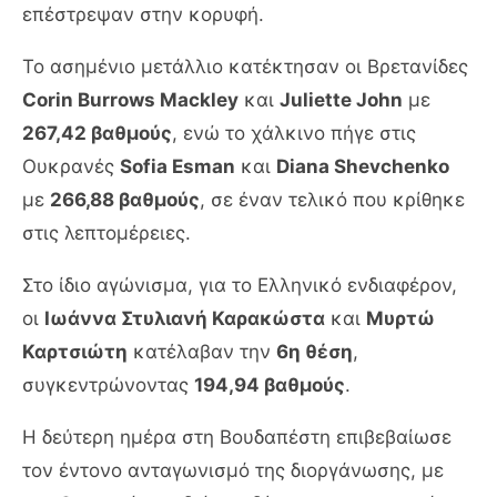
επέστρεψαν στην κορυφή.
Το ασημένιο μετάλλιο κατέκτησαν οι Βρετανίδες
Corin Burrows Mackley
και
Juliette John
με
267,42 βαθμούς
, ενώ το χάλκινο πήγε στις
Ουκρανές
Sofia Esman
και
Diana Shevchenko
με
266,88 βαθμούς
, σε έναν τελικό που κρίθηκε
στις λεπτομέρειες.
Στο ίδιο αγώνισμα, για το Ελληνικό ενδιαφέρον,
οι
Ιωάννα Στυλιανή Καρακώστα
και
Μυρτώ
Καρτσιώτη
κατέλαβαν την
6η θέση
,
συγκεντρώνοντας
194,94 βαθμούς
.
Η δεύτερη ημέρα στη Βουδαπέστη επιβεβαίωσε
τον έντονο ανταγωνισμό της διοργάνωσης, με