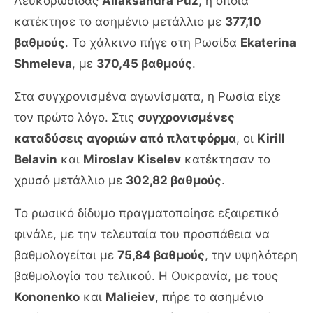
Λευκορωσίδας
Aliaksandra Puz
, η οποία
κατέκτησε το ασημένιο μετάλλιο με
377,10
βαθμούς
. Το χάλκινο πήγε στη Ρωσίδα
Ekaterina
Shmeleva
, με
370,45 βαθμούς
.
Στα συγχρονισμένα αγωνίσματα, η Ρωσία είχε
τον πρώτο λόγο. Στις
συγχρονισμένες
καταδύσεις αγοριών από πλατφόρμα
, οι
Kirill
Belavin
και
Miroslav Kiselev
κατέκτησαν το
χρυσό μετάλλιο με
302,82 βαθμούς
.
Το ρωσικό δίδυμο πραγματοποίησε εξαιρετικό
φινάλε, με την τελευταία του προσπάθεια να
βαθμολογείται με
75,84 βαθμούς
, την υψηλότερη
βαθμολογία του τελικού. Η Ουκρανία, με τους
Kononenko
και
Malieiev
, πήρε το ασημένιο