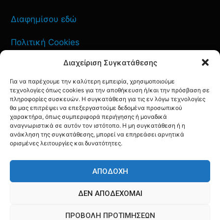
Διαφημίσου εδώ
Πολιτική Cookies
Διαχείριση Συγκατάθεσης
Όροι Χρήσης
Για να παρέχουμε την καλύτερη εμπειρία, χρησιμοποιούμε
Πολιτική Απορρήτου
τεχνολογίες όπως cookies για την αποθήκευση ή/και την πρόσβαση σε
πληροφορίες συσκευών. Η συγκατάθεση για τις εν λόγω τεχνολογίες
θα μας επιτρέψει να επεξεργαστούμε δεδομένα προσωπικού
χαρακτήρα, όπως συμπεριφορά περιήγησης ή μοναδικά
αναγνωριστικά σε αυτόν τον ιστότοπο. Η μη συγκατάθεση ή η
ανάκληση της συγκατάθεσης, μπορεί να επηρεάσει αρνητικά
ΕΠΙΚΟΙΝΩΝΙΑ
ορισμένες λειτουργίες και δυνατότητες.
FACEBOOK
TWITTER
INSTAGRAM
YOUTUBE
ΑΠΟΔΟΧΉ
ΔΕΝ ΑΠΟΔΈΧΟΜΑΙ
ΠΡΟΒΟΛΉ ΠΡΟΤΙΜΉΣΕΩΝ