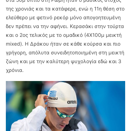
στα 50μ ύπτιο στη Ρώμη ήταν ο βασικός στόχος
της χρονιάς και τα κατάφερε, ενώ η 11η θέση στο
ελεύθερο με φετινό ρεκόρ μόνο απογοητευμένη
δεν πρέπει να την αφήνει. Κερασάκι στην τούρτα
και ο 2ος τελικός με το ομαδικό (4Χ100μ μεικτή
mixed). Η Δράκου ήταν σε κάθε κούρσα και πιο
γρήγορη, απόλυτα συνειδητοποιημένη στη μεικτή
ζώνη και με την καλύτερη ψυχολογία εδώ και 3
χρόνια.