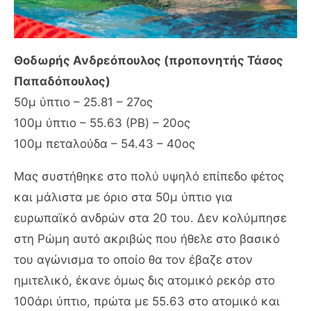
Θοδωρής Ανδρεόπουλος (προπονητής Τάσος
Παπαδόπουλος)
50μ ύπτιο – 25.81 – 27ος
100μ ύπτιο – 55.63 (PB) – 20ος
100μ πεταλούδα – 54.43 – 40ος
Μας συστήθηκε στο πολύ υψηλό επίπεδο φέτος
και μάλιστα με όριο στα 50μ ύπτιο για
ευρωπαϊκό ανδρών στα 20 του. Δεν κολύμπησε
στη Ρώμη αυτό ακριβώς που ήθελε στο βασικό
του αγώνισμα το οποίο θα τον έβαζε στον
ημιτελικό, έκανε όμως δις ατομικό ρεκόρ στο
100άρι ύπτιο, πρώτα με 55.63 στο ατομικό και