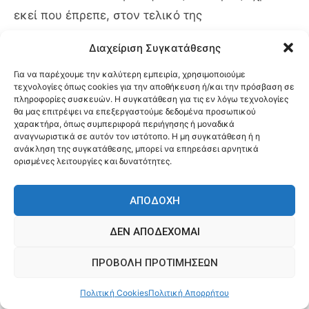
εκεί που έπρεπε, στον τελικό της
σκυταλοδρομίας 4Χ100μ μεικτή mixed με 1:00.87
Διαχείριση Συγκατάθεσης
με flying start 100μ πρόσθιο. Έξυπνη η απόφαση
Για να παρέχουμε την καλύτερη εμπειρία, χρησιμοποιούμε
να εστιάσει στα ομαδικά εφόσον δεν ήταν στη
τεχνολογίες όπως cookies για την αποθήκευση ή/και την πρόσβαση σε
βέλτιστη κατάσταση, άλλωστε μέσα από τις
πληροφορίες συσκευών. Η συγκατάθεση για τις εν λόγω τεχνολογίες
θα μας επιτρέψει να επεξεργαστούμε δεδομένα προσωπικού
μεικτές σκυταλδρομίες (ανδρών και mixed) πήρε
χαρακτήρα, όπως συμπεριφορά περιήγησης ή μοναδικά
αναγνωριστικά σε αυτόν τον ιστότοπο. Η μη συγκατάθεση ή η
και το εισιτήριο για τους Ολυμπιακούς του Τόκιο.
ανάκληση της συγκατάθεσης, μπορεί να επηρεάσει αρνητικά
ορισμένες λειτουργίες και δυνατότητες.
ΑΠΟΔΟΧΉ
ΔΕΝ ΑΠΟΔΈΧΟΜΑΙ
ΠΡΟΒΟΛΉ ΠΡΟΤΙΜΉΣΕΩΝ
Πολιτική Cookies
Πολιτική Απορρήτου