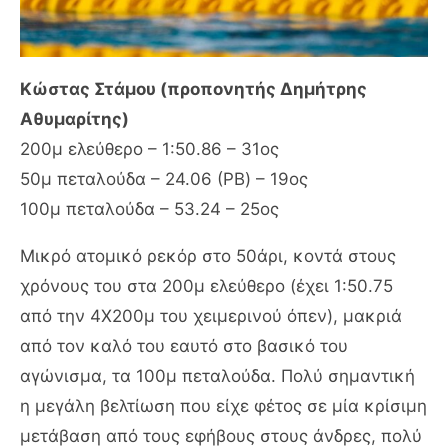
Κώστας Στάμου (προπονητής Δημήτρης
Αθυμαρίτης)
200μ ελεύθερο – 1:50.86 – 31ος
50μ πεταλούδα – 24.06 (PB) – 19ος
100μ πεταλούδα – 53.24 – 25ος
Μικρό ατομικό ρεκόρ στο 50άρι, κοντά στους
χρόνους του στα 200μ ελεύθερο (έχει 1:50.75
από την 4Χ200μ του χειμερινού όπεν), μακριά
από τον καλό του εαυτό στο βασικό του
αγώνισμα, τα 100μ πεταλούδα. Πολύ σημαντική
η μεγάλη βελτίωση που είχε φέτος σε μία κρίσιμη
μετάβαση από τους εφήβους στους άνδρες, πολύ