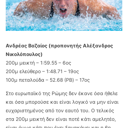
Ανδρέας Βαζαίος (προπονητής Αλέξανδρος
Νικολόπουλος)
200μ μεικτή – 1:59.55 – 6ος
200μ ελεύθερο – 1:48.71 – 19ος
100μ πεταλούδα – 52.68 (PB) – 17ος
Στο ευρωπαϊκό της Ρώμης δεν έκανε όσα ήθελε
και όσα μπορούσε και είναι λογικό να μην είναι
ευχαριστημένος από τον εαυτό του. Ο τελικός
στα 200μ μεικτή δεν είναι ποτέ κάτι αμελητέο,
είναι όμως κάτι που έχει ξανακάνει και η 6η