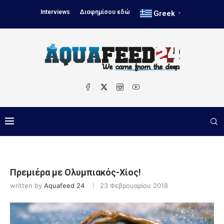
Interviews
Διαφημίσου εδώ
Greek
▼
Πρεμιέρα με Ολυμπιακός-Χίος!
written by
Aquafeed 24
23 Φεβρουαρίου 2018