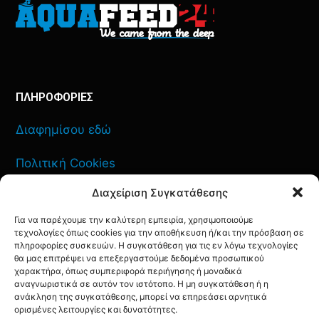
ΠΛΗΡΟΦΟΡΙΕΣ
Διαφημίσου εδώ
Πολιτική Cookies
Διαχείριση Συγκατάθεσης
Όροι Χρήσης
Για να παρέχουμε την καλύτερη εμπειρία, χρησιμοποιούμε
Πολιτική Απορρήτου
τεχνολογίες όπως cookies για την αποθήκευση ή/και την πρόσβαση σε
πληροφορίες συσκευών. Η συγκατάθεση για τις εν λόγω τεχνολογίες
θα μας επιτρέψει να επεξεργαστούμε δεδομένα προσωπικού
χαρακτήρα, όπως συμπεριφορά περιήγησης ή μοναδικά
αναγνωριστικά σε αυτόν τον ιστότοπο. Η μη συγκατάθεση ή η
ανάκληση της συγκατάθεσης, μπορεί να επηρεάσει αρνητικά
ΕΠΙΚΟΙΝΩΝΙΑ
ορισμένες λειτουργίες και δυνατότητες.