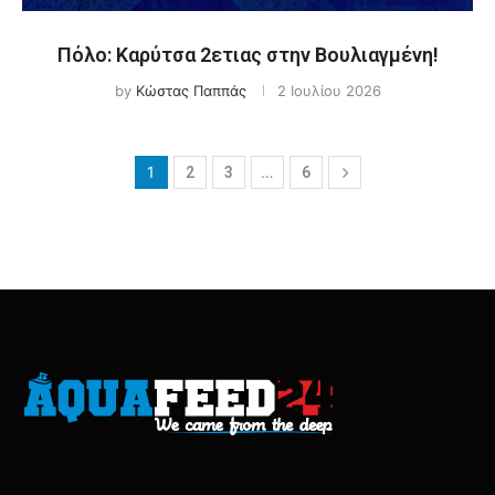
Πόλο: Καρύτσα 2ετιας στην Βουλιαγμένη!
by
Κώστας Παππάς
2 Ιουλίου 2026
1
…
2
3
6