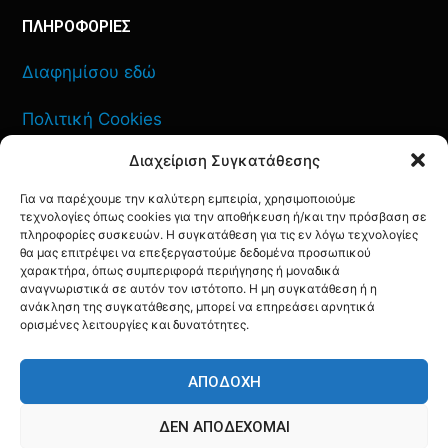
ΠΛΗΡΟΦΟΡΙΕΣ
Διαφημίσου εδώ
Πολιτική Cookies
Διαχείριση Συγκατάθεσης
Όροι Χρήσης
Για να παρέχουμε την καλύτερη εμπειρία, χρησιμοποιούμε
Πολιτική Απορρήτου
τεχνολογίες όπως cookies για την αποθήκευση ή/και την πρόσβαση σε
πληροφορίες συσκευών. Η συγκατάθεση για τις εν λόγω τεχνολογίες
θα μας επιτρέψει να επεξεργαστούμε δεδομένα προσωπικού
χαρακτήρα, όπως συμπεριφορά περιήγησης ή μοναδικά
αναγνωριστικά σε αυτόν τον ιστότοπο. Η μη συγκατάθεση ή η
ανάκληση της συγκατάθεσης, μπορεί να επηρεάσει αρνητικά
ΕΠΙΚΟΙΝΩΝΙΑ
ορισμένες λειτουργίες και δυνατότητες.
FACEBOOK
TWITTER
INSTAGRAM
YOUTUBE
ΑΠΟΔΟΧΉ
ΔΕΝ ΑΠΟΔΈΧΟΜΑΙ