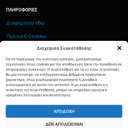
ΠΛΗΡΟΦΟΡΙΕΣ
Διαφημίσου εδώ
Πολιτική Cookies
Διαχείριση Συγκατάθεσης
Όροι Χρήσης
Για να παρέχουμε την καλύτερη εμπειρία, χρησιμοποιούμε
Πολιτική Απορρήτου
τεχνολογίες όπως cookies για την αποθήκευση ή/και την πρόσβαση σε
πληροφορίες συσκευών. Η συγκατάθεση για τις εν λόγω τεχνολογίες
θα μας επιτρέψει να επεξεργαστούμε δεδομένα προσωπικού
χαρακτήρα, όπως συμπεριφορά περιήγησης ή μοναδικά
αναγνωριστικά σε αυτόν τον ιστότοπο. Η μη συγκατάθεση ή η
ανάκληση της συγκατάθεσης, μπορεί να επηρεάσει αρνητικά
ΕΠΙΚΟΙΝΩΝΙΑ
ορισμένες λειτουργίες και δυνατότητες.
FACEBOOK
TWITTER
INSTAGRAM
YOUTUBE
ΑΠΟΔΟΧΉ
ΔΕΝ ΑΠΟΔΈΧΟΜΑΙ