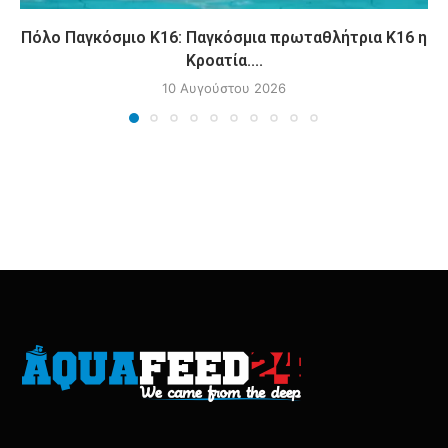
Πόλο Παγκόσμιο Κ16: Παγκόσμια πρωταθλήτρια Κ16 η
Κροατία....
10 Αυγούστου 2026