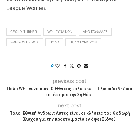
League Women.
CECILY TURNER
WPL ΓΥΝΑΙΚΏΝ
ΑΝΟ ΓΛΥΦΆΔΑΣ
ΕΘΝΙΚΌΣ ΠΕΙΡΑΙΆ
ΠΌΛΟ
ΠΌΛΟ ΓΥΝΑΙΚΏΝ
0
previous post
Πόλο WPL γυναικών: Ο Εθνικός «άλωσε» τη Γλυφάδα 9-7 και
κατέκτησε την 3η θέση
next post
Πόλο, Εθνική Ανδρών: Αυτες είναι οι κλήσεις του Θοδωρή
Βλάχου για την προετοιμασία εν όψει Σίδνεϊ!