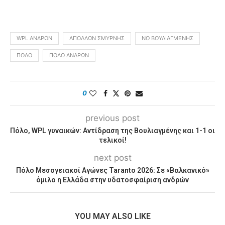
WPL ΑΝΔΡΏΝ
ΑΠΌΛΛΩΝ ΣΜΎΡΝΗΣ
ΝΟ ΒΟΥΛΙΑΓΜΈΝΗΣ
ΠΌΛΟ
ΠΌΛΟ ΑΝΔΡΏΝ
0
previous post
Πόλο, WPL γυναικών: Αντίδραση της Βουλιαγμένης και 1-1 οι
τελικοί!
next post
Πόλο Μεσογειακοί Αγώνες Taranto 2026: Σε «Bαλκανικό»
όμιλο η Ελλάδα στην υδατοσφαίριση ανδρών
YOU MAY ALSO LIKE