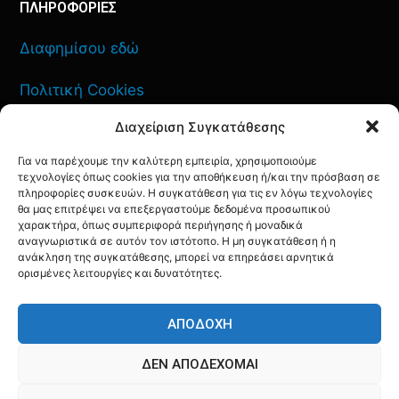
ΠΛΗΡΟΦΟΡΙΕΣ
Διαφημίσου εδώ
Πολιτική Cookies
Διαχείριση Συγκατάθεσης
Όροι Χρήσης
Για να παρέχουμε την καλύτερη εμπειρία, χρησιμοποιούμε
Πολιτική Απορρήτου
τεχνολογίες όπως cookies για την αποθήκευση ή/και την πρόσβαση σε
πληροφορίες συσκευών. Η συγκατάθεση για τις εν λόγω τεχνολογίες
θα μας επιτρέψει να επεξεργαστούμε δεδομένα προσωπικού
χαρακτήρα, όπως συμπεριφορά περιήγησης ή μοναδικά
αναγνωριστικά σε αυτόν τον ιστότοπο. Η μη συγκατάθεση ή η
ανάκληση της συγκατάθεσης, μπορεί να επηρεάσει αρνητικά
ΕΠΙΚΟΙΝΩΝΙΑ
ορισμένες λειτουργίες και δυνατότητες.
FACEBOOK
TWITTER
INSTAGRAM
YOUTUBE
ΑΠΟΔΟΧΉ
ΔΕΝ ΑΠΟΔΈΧΟΜΑΙ