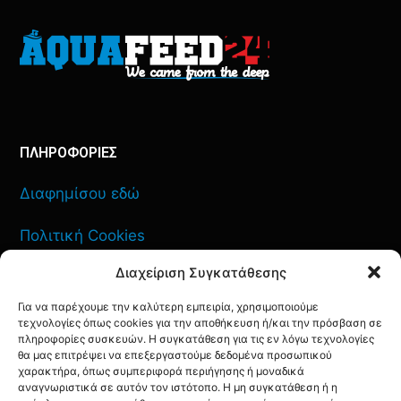
ΠΛΗΡΟΦΟΡΙΕΣ
Διαφημίσου εδώ
Πολιτική Cookies
Διαχείριση Συγκατάθεσης
Όροι Χρήσης
Για να παρέχουμε την καλύτερη εμπειρία, χρησιμοποιούμε
Πολιτική Απορρήτου
τεχνολογίες όπως cookies για την αποθήκευση ή/και την πρόσβαση σε
πληροφορίες συσκευών. Η συγκατάθεση για τις εν λόγω τεχνολογίες
θα μας επιτρέψει να επεξεργαστούμε δεδομένα προσωπικού
χαρακτήρα, όπως συμπεριφορά περιήγησης ή μοναδικά
αναγνωριστικά σε αυτόν τον ιστότοπο. Η μη συγκατάθεση ή η