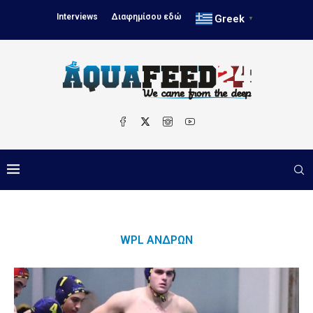
Interviews
Διαφημίσου εδώ
Greek
▼
WPL ΑΝΔΡΏΝ