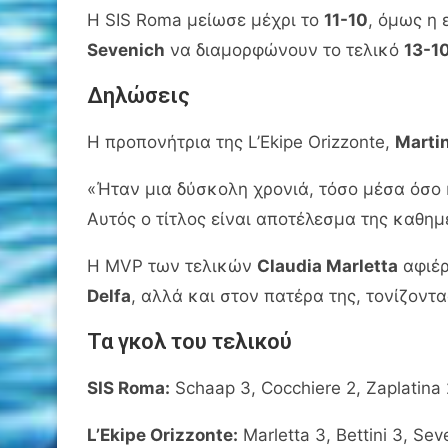
Η SIS Roma μείωσε μέχρι το
11-10
, όμως η 
Sevenich
να διαμορφώνουν το τελικό
13-1
Δηλώσεις
Η προπονήτρια της L’Ekipe Orizzonte,
Martin
«Ήταν μια δύσκολη χρονιά, τόσο μέσα όσο 
Αυτός ο τίτλος είναι αποτέλεσμα της καθημ
Η MVP των τελικών
Claudia Marletta
αφιέρ
Delfa
, αλλά και στον πατέρα της, τονίζοντα
Τα γκολ του τελικού
SIS Roma:
Schaap 3, Cocchiere 2, Zaplatina 2,
L’Ekipe Orizzonte:
Marletta 3, Bettini 3, Sev