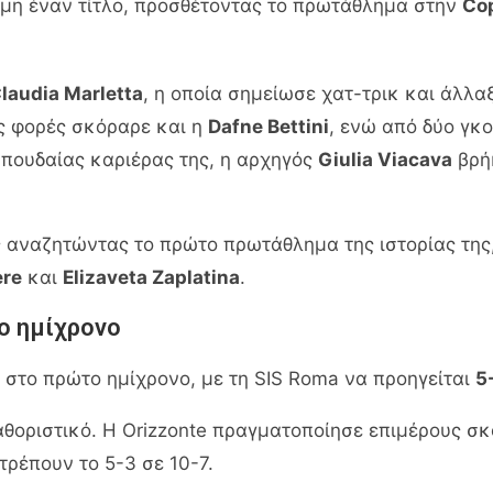
όμη έναν τίτλο, προσθέτοντας το πρωτάθλημα στην
Cop
laudia Marletta
, η οποία σημείωσε χατ-τρικ και άλλα
ις φορές σκόραρε και η
Dafne Bettini
, ενώ από δύο γκ
 σπουδαίας καριέρας της, η αρχηγός
Giulia Viacava
βρήκ
ος αναζητώντας το πρώτο πρωτάθλημα της ιστορίας της
ere
και
Elizaveta Zaplatina
.
ο ημίχρονο
στο πρώτο ημίχρονο, με τη SIS Roma να προηγείται
5
αθοριστικό. Η Orizzonte πραγματοποίησε επιμέρους σ
τρέπουν το 5-3 σε 10-7.