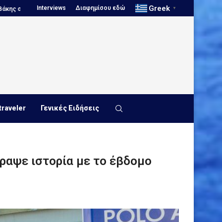
Greek
Interviews
Διαφημίσου εδώ
ϊκό Πρωτάθλημα Νέων...
Πόλο, Παγκόσμιο Πρωτάθλημα Παίδων...
▼
traveler
Γενικές Ειδήσεις
γραψε ιστορία με το έβδομο