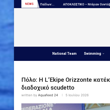
NEWS
ων:...
ΑΠΟΚΛΕΙΣΤΙΚΟ – Ντέγιαν Ουντόβιτσιτς...
Πόλο, Εθνική Νέω
National Team
Swimming
Πόλο: Η L’Ekipe Orizzonte κατέ
διαδοχικό scudetto
written by
Aquafeed 24
5 Ιουλίου 2026