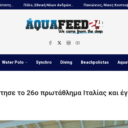
ν Ανδρών...
Πανιώνιος, Νίκος Κουτουβάκης στο...
Πόλο, Ευρωπα
Water Polo
Synchro
Diving
Beachpolistas
Aqua
κτησε το 26ο πρωτάθλημα Ιταλίας και έ