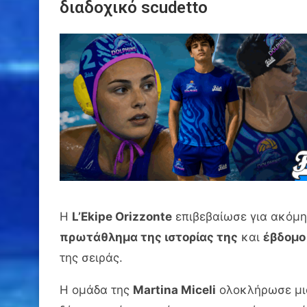
διαδοχικό scudetto
Η
L’Ekipe Orizzonte
επιβεβαίωσε για ακόμη
πρωτάθλημα της ιστορίας της
και
έβδομο
της σειράς.
Η ομάδα της
Martina Miceli
ολοκλήρωσε μια