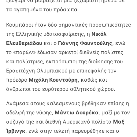
ζευγάρι να μοιράζεται μία ξεχωριστή ημέρα με
τα αγαπημένα του πρόσωπα.
Κουμπάροι ήταν δύο σημαντικές προσωπικότητες
της Ελληνικής υδατοσφαίρισης, η
Νικόλ
Ελευθεριάδου
και ο
Γιάννης Φουντούλης
, ενώ
το «παρών» έδωσαν αρκετοί διεθνείς πολίστες
και πολίστριες, εκπρόσωποι της διοίκησης του
Ερασιτέχνη Ολυμπιακού με επικεφαλής τον
πρόεδρο
Μιχάλη Κουντούρη
, καθώς και
άνθρωποι του ευρύτερου αθλητικού χώρου.
Ανάμεσα στους καλεσμένους βρέθηκαν επίσης η
αδελφή της νύφης,
Μάντω Δουρέκα
, μαζί με τον
σύζυγό της και διεθνή Αμερικανό πολίστα
Μαξ
Ίρβινγκ
, ενώ στην τελετή παρευρέθηκε και ο