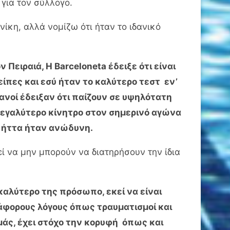
 για τον σύλλογο.
ίκη, αλλά νομίζω ότι ήταν το ιδανικό
Πειραιά, Η Barceloneta έδειξε ότι είναι
ίπες και εσύ ήταν το καλύτερο τεστ εν’
ανοί έδειξαν ότι παίζουν σε υψηλότατη
μεγαλύτερο κίνητρο στον σημερινό αγώνα
 η ήττα ήταν ανώδυνη.
ί να μην μπορούν να διατηρήσουν την ίδια
 καλύτερο της πρόσωπο, εκεί να είναι
ιάφορους λόγους όπως τραυματισμοί και
μάς, έχει στόχο την κορυφή όπως και