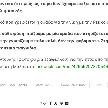
ρυντικό ότι εμείς ως τώρα δεν έχουμε δείξει αυτό π
Ολυμπιακός.
ό που χρειάζεται η ομάδα για την νίκη με την Ρεκκο σ
ε κάθε φάση. παίζουμε με μία ομάδα που στηρίζεται σ
αι την γνωρίζουμε πολύ καλά. Δεν την φοβόμαστε. Στ
αστικά παιχνίδια.
ντούλης (
φωτογραφία εξωφύλλου
) για την ήττα από 
ού στη Μάλτα στο
facebook.com/reel/4265920787054
ΙΆΝΝΗΣ ΦΟΥΝΤΟΎΛΗΣ
ΟΛΥΜΠΙΑΚΌΣ
ΟΛΥΜΠΙΑΚΌΣ ΠΌΛΟ
ΠΌΛΟ
0