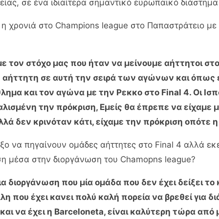
είας, σε ένα ιδιαίτερα σημαντικό ευρωπαϊκό διάστημα
η χρονιά στο Champions league στο Παπαστράτειο με ν
 τον στόχο μας που ήταν να μείνουμε αήττητοι στον 
 αήττητη σε αυτή την σειρά των αγώνων και όπως ε
ημα και τον αγώνα με την Ρεκκο στο Final 4. Οι Ισπ
αλισμένη την πρόκριση, Εμείς θα έπρεπε να είχαμε 
λλά δεν κρινόταν κάτι, είχαμε την πρόκριση οπότε
 να πηγαίνουν ομάδες αήττητες στο Final 4 αλλά εκε
νωση μέσα στην διοργάνωση του Chamopns league?
μια διοργάνωση που μία ομάδα που δεν έχει δείξει το
λη που έχει κανει πολύ καλή πορεία να βρεθεί για δ
αι να έχει η Barceloneta, είναι καλύτερη τώρα από 