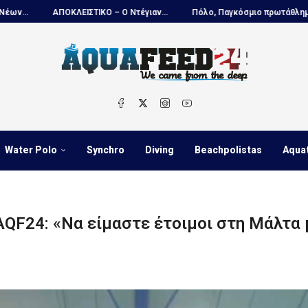
ΚΟ – Ο Ντέγιαν...
Πόλο, Παγκόσμιο πρωτάθλημα Παίδων:...
ΑΠΟΚΛ
Water Polo
Synchro
Diving
Beachpolistas
Aqua
AQF24: «Να είμαστε έτοιμοι στη Μάλτα 