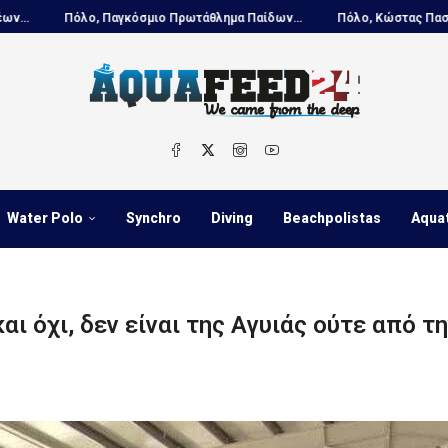
ο Πρωτάθλημα Παίδων...
Πόλο, Κώστας Πασλής: «Επενδύουμε...
Π
Water Polo
Synchro
Diving
Beachpolistas
Aqua
ι όχι, δεν είναι της Αγυιάς ούτε από τ