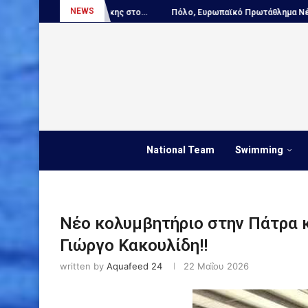
NEWS
ης στο...
Πόλο, Ευρωπαϊκό Πρωτάθλημα Νέων...
Πόλο, Παγκόσμι
National Team
Swimming
Νέο κολυμβητήριο στην Πάτρα κα
Γιώργο Κακουλίδη!!
written by
Aquafeed 24
22 Μαΐου 2026